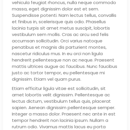
vehicula feugiat rhoncus, nulla neque commodo
massa, eget dignissim dolor est et sem.
Suspendisse potenti. Nam lectus tellus, convallis
et finibus in, scelerisque quis odio. Phasellus
lacinia turpis sit amet metus suscipit, lobortis
vestibulum sem mollis. Cras ac arcu sed felis
accumsan sollicitudin. Orci varius natoque
penatibus et magnis dis parturient montes,
nascetur ridiculus mus. In eu orci non ligula
hendrerit pellentesque non ac neque. Praesent
mattis ultrices augue ac faucibus. Nunc faucibus
justo ac tortor tempor, eu pellentesque mi
dignissim. Etiam vel quam purus.
Etiam efficitur ligula vitae est sollicitudin, sit
amet lobortis velit dignissim. Pellentesque ac
lectus dictum, vestibulum tellus quis, placerat
sapien. Aenean dignissim pellentesque semper.
Integer a massa dolor. Praesent nec ante in est
tempor hendrerit non lacinia ipsum. Nullam a
rutrum odio. Vivamus mattis lacus eu porta