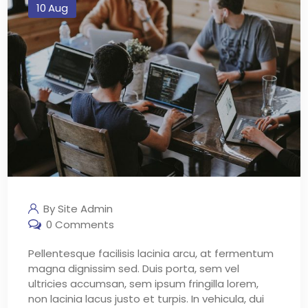
10
Aug
By Site Admin
0 Comments
Pellentesque facilisis lacinia arcu, at fermentum
magna dignissim sed. Duis porta, sem vel
ultricies accumsan, sem ipsum fringilla lorem,
non lacinia lacus justo et turpis. In vehicula, dui