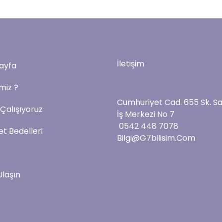
İletişim
ayfa
imiz ?
Cumhuriyet Cad. 655 Sk. S
 Çalışıyoruz
İş Merkezi No 7
0542 448 7078
t Bedelleri
Bilgi@g7bilisim.com
Ulaşın