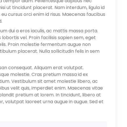
d tempor diam. Pellentesque dapibus nec
si ut tincidunt placerat. Nam interdum, ligula id
, eu cursus orci enim id risus. Maecenas faucibus
d.
um dui a eros iaculis, ac mattis massa porta.
 lobortis vel. Proin facilisis sapien sem, eget
 felis. Proin molestie fermentum augue non
ibulum placerat. Nulla sollicitudin felis in sem
san consequat. Aliquam erat volutpat.
sque molestie. Cras pretium massa id ex
tium. Vestibulum sit amet molestie libero, ac
pibus velit quis, imperdiet enim. Maecenas vitae
 blandit pretium at lorem. In tincidunt, libero at
r, volutpat laoreet urna augue in augue. Sed et