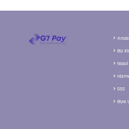
Anas
Biz K
Nasıl
Hizme
SSS
Bize 