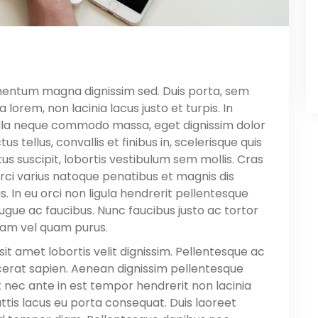
fermentum magna dignissim sed. Duis porta, sem
 lorem, non lacinia lacus justo et turpis. In
nulla neque commodo massa, eget dignissim dolor
 tellus, convallis et finibus in, scelerisque quis
tus suscipit, lobortis vestibulum sem mollis. Cras
Orci varius natoque penatibus et magnis dis
. In eu orci non ligula hendrerit pellentesque
ugue ac faucibus. Nunc faucibus justo ac tortor
tiam vel quam purus.
n, sit amet lobortis velit dignissim. Pellentesque ac
lacerat sapien. Aenean dignissim pellentesque
 nec ante in est tempor hendrerit non lacinia
tis lacus eu porta consequat. Duis laoreet