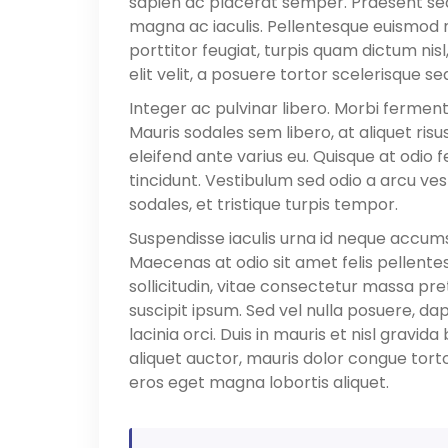
sapien ac placerat semper. Praesent se
magna ac iaculis. Pellentesque euismod ni
porttitor feugiat, turpis quam dictum nisl
elit velit, a posuere tortor scelerisque se
Integer ac pulvinar libero. Morbi ferment
Mauris sodales sem libero, at aliquet risus
eleifend ante varius eu. Quisque at odio
tincidunt. Vestibulum sed odio a arcu vest
sodales, et tristique turpis tempor.
Suspendisse iaculis urna id neque accum
Maecenas at odio sit amet felis pellente
sollicitudin, vitae consectetur massa pre
suscipit ipsum. Sed vel nulla posuere, da
lacinia orci. Duis in mauris et nisl gravida
aliquet auctor, mauris dolor congue torto
eros eget magna lobortis aliquet.